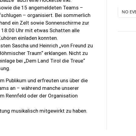
Bauze“ auch eine Hocketse inkl.
 sowie die 15 angemeldeten Teams –
NO EV
fschlugen – organisiert. Bei sommerlich
hand ein Zelt sowie Sonnenschirme zur
18:00 Uhr mit etwas Schatten alle
uhören einladen konnten.
ten Sascha und Heinrich „von Freund zu
Böhmischer Traum“ erklangen. Nicht zu
nlage bei „Dem Land Tirol die Treue“
mung.
om Publikum und erfreuten uns über die
Teams an – während manche unserer
em Rennfeld oder der Organisation
ltung musikalisch mitgewirkt zu haben.