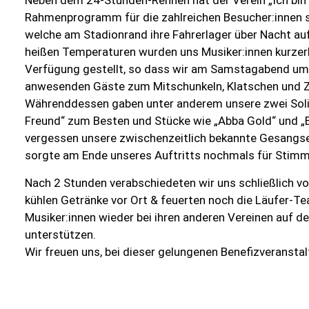
Neben dem 24-Stunden-Rennen hat der Verein „Ich bin 
Rahmenprogramm für die zahlreichen Besucher:innen
welche am Stadionrand ihre Fahrerlager über Nacht au
heißen Temperaturen wurden uns Musiker:innen kurzer
Verfügung gestellt, so dass wir am Samstagabend um 
anwesenden Gäste zum Mitschunkeln, Klatschen und Z
Währenddessen gaben unter anderem unsere zwei Solis
Freund“ zum Besten und Stücke wie „Abba Gold“ und „
vergessen unsere zwischenzeitlich bekannte Gesangsei
sorgte am Ende unseres Auftritts nochmals für Stim
Nach 2 Stunden verabschiedeten wir uns schließlich v
kühlen Getränke vor Ort & feuerten noch die Läufer-
Musiker:innen wieder bei ihren anderen Vereinen auf d
unterstützen.
Wir freuen uns, bei dieser gelungenen Benefizveransta